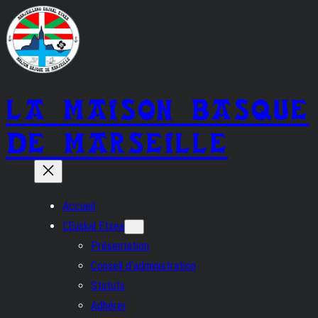
Aller
au
contenu
LA MAISON BASQUE
DE MARSEILLE
Accueil
L’Euskal Etxea
Présentation
Conseil d’administration
Statuts
Adhérer