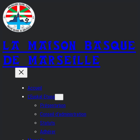
Aller
au
contenu
LA MAISON BASQUE
DE MARSEILLE
Accueil
L’Euskal Etxea
Présentation
Conseil d’administration
Statuts
Adhérer